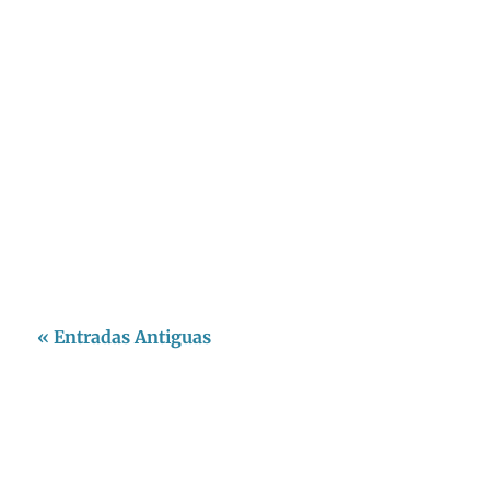
El 7 de abril, la Pontificia Universidad
Javeriana fue escenario del lanzamiento oficial
del Climas Hub, un centro regional de
investigación enfocado en la intersección
entre cambio climático y...
« Entradas Antiguas