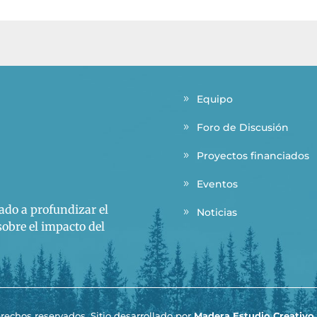
Equipo
9
Foro de Discusión
9
Proyectos financiados
9
Eventos
9
ado a profundizar el
Noticias
9
obre el impacto del
rechos reservados. Sitio desarrollado por
Madera Estudio Creativo.