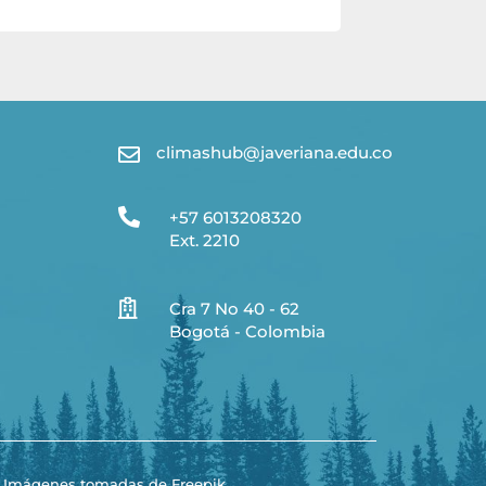
climashub@javeriana.edu.co


+57 6013208320
Ext. 2210

Cra 7 No 40 - 62
Bogotá - Colombia
Imágenes tomadas de Freepik.